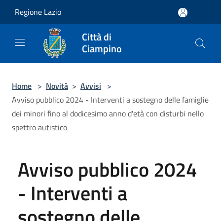
Salta al contenuto principale
Regione Lazio
Città di
Ciampino
Home
>
Novità
>
Avvisi
>
Avviso pubblico 2024 - Interventi a sostegno delle famiglie
dei minori fino al dodicesimo anno d'età con disturbi nello
spettro autistico
Avviso pubblico 2024
- Interventi a
sostegno delle