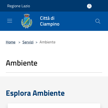
Salta al contenuto principale
Regione Lazio
Città di
Ciampino
Home
>
Servizi
>
Ambiente
Ambiente
Esplora Ambiente