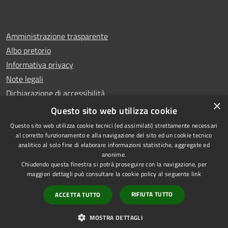
Amministrazione trasparente
Albo pretorio
Informativa privacy
Note legali
Dichiarazione di accessibilità
×
Whistleblowing
Questo sito web utilizza cookie
Questo sito web utilizza cookie tecnici (ed assimilati) strettamente necessari
al corretto funzionamento e alla navigazione del sito ed un cookie tecnico
analitico al solo fine di elaborare informazioni statistiche, aggregate ed
anonime.
Copyright © 2024 Città
RSS
Chiudendo questa finestra si potrà proseguire con la navigazione, per
di Ciampino
Accessibilità
maggiori dettagli può consultare la cookie policy al seguente
link
Powered by
Privacy
Municipium
RIFIUTA TUTTO
ACCETTA TUTTO
•
Cookie
Accesso redazione
Mappa del sito
MOSTRA DETTAGLI