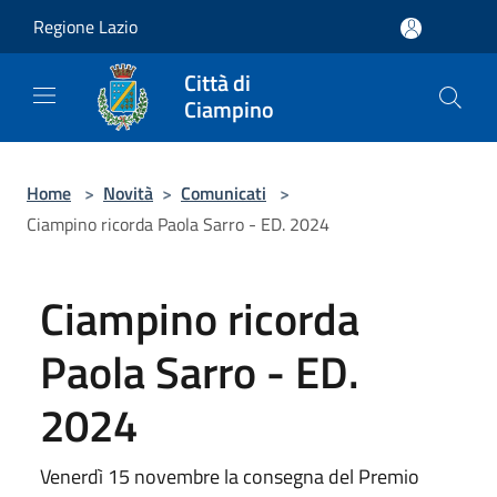
Salta al contenuto principale
Regione Lazio
Città di
Ciampino
Home
>
Novità
>
Comunicati
>
Ciampino ricorda Paola Sarro - ED. 2024
Ciampino ricorda
Paola Sarro - ED.
2024
Venerdì 15 novembre la consegna del Premio