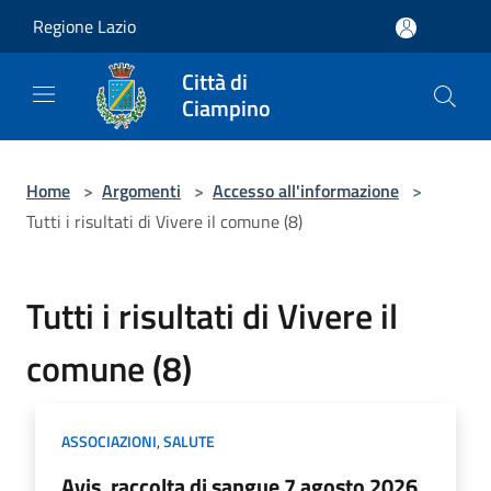
Salta al contenuto principale
Regione Lazio
Città di
Ciampino
Home
>
Argomenti
>
Accesso all'informazione
>
Tutti i risultati di Vivere il comune (8)
Tutti i risultati di Vivere il
comune (8)
ASSOCIAZIONI
,
SALUTE
Avis, raccolta di sangue 7 agosto 2026