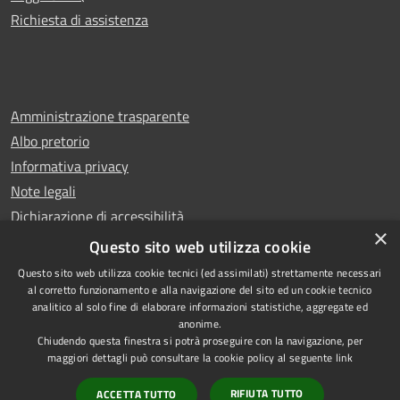
Richiesta di assistenza
Amministrazione trasparente
Albo pretorio
Informativa privacy
Note legali
Dichiarazione di accessibilità
×
Whistleblowing
Questo sito web utilizza cookie
Questo sito web utilizza cookie tecnici (ed assimilati) strettamente necessari
al corretto funzionamento e alla navigazione del sito ed un cookie tecnico
analitico al solo fine di elaborare informazioni statistiche, aggregate ed
anonime.
Copyright © 2024 Città
RSS
Chiudendo questa finestra si potrà proseguire con la navigazione, per
di Ciampino
Accessibilità
maggiori dettagli può consultare la cookie policy al seguente
link
Powered by
Privacy
Municipium
RIFIUTA TUTTO
ACCETTA TUTTO