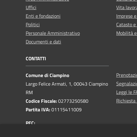
Uffici
Vita lavor
Enti e fondazioni
Imprese 
Politici
Catasto e
Personale Amministrativo
Mobilità e
Documenti e dati
CONTATTI
Prenotaz
Comune di Ciampino
Segnalazi
Largo Felice Armati, 1, 00043 Ciampino
Leggi le 
RM
Richiesta 
Codice Fiscale:
02773250580
Partita IVA:
01115411009
PEC:
protocollo@pec.comune.ciampino.roma.it