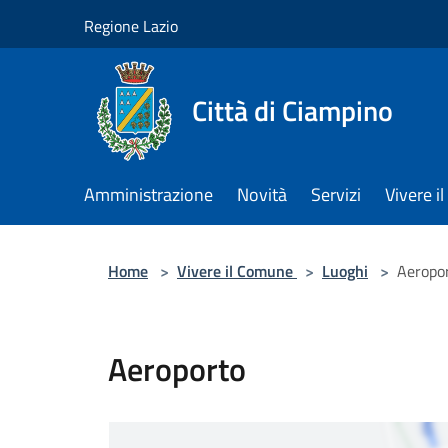
Salta al contenuto principale
Regione Lazio
Città di Ciampino
Amministrazione
Novità
Servizi
Vivere 
Home
>
Vivere il Comune
>
Luoghi
>
Aeropo
Aeroporto