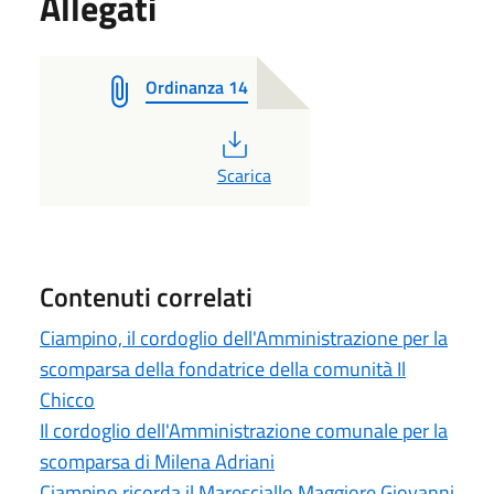
Allegati
Ordinanza 14
PDF
Scarica
Contenuti correlati
Ciampino, il cordoglio dell'Amministrazione per la
scomparsa della fondatrice della comunità Il
Chicco
Il cordoglio dell'Amministrazione comunale per la
scomparsa di Milena Adriani
Ciampino ricorda il Maresciallo Maggiore Giovanni