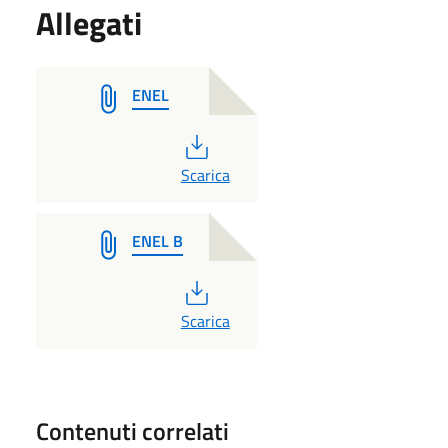
Allegati
ENEL
PDF
Scarica
ENEL B
PDF
Scarica
Contenuti correlati