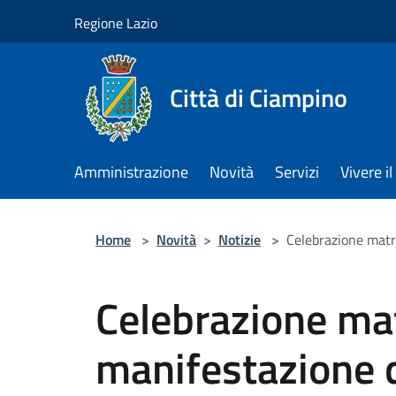
Salta al contenuto principale
Regione Lazio
Città di Ciampino
Amministrazione
Novità
Servizi
Vivere 
Home
>
Novità
>
Notizie
>
Celebrazione matri
Celebrazione mat
manifestazione d