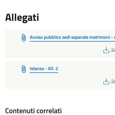
Allegati
Avviso pubblico sedi separate matrimoni - A
P
Sc
Istanza - All. 2
P
Sc
Contenuti correlati