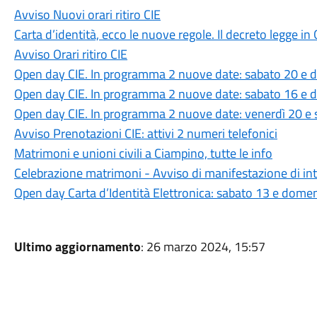
Avviso Nuovi orari ritiro CIE
Carta d’identità, ecco le nuove regole. Il decreto legge in 
Avviso Orari ritiro CIE
Open day CIE. In programma 2 nuove date: sabato 20 e 
Open day CIE. In programma 2 nuove date: sabato 16 e
Open day CIE. In programma 2 nuove date: venerdì 20 e
Avviso Prenotazioni CIE: attivi 2 numeri telefonici
Matrimoni e unioni civili a Ciampino, tutte le info
Celebrazione matrimoni - Avviso di manifestazione di int
Open day Carta d’Identità Elettronica: sabato 13 e dome
Ultimo aggiornamento
: 26 marzo 2024, 15:57