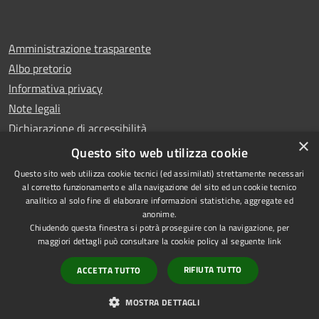
Amministrazione trasparente
Albo pretorio
Informativa privacy
Note legali
Dichiarazione di accessibilità
×
Whistleblowing
Questo sito web utilizza cookie
Questo sito web utilizza cookie tecnici (ed assimilati) strettamente necessari
al corretto funzionamento e alla navigazione del sito ed un cookie tecnico
analitico al solo fine di elaborare informazioni statistiche, aggregate ed
anonime.
Copyright © 2024 Città
RSS
Chiudendo questa finestra si potrà proseguire con la navigazione, per
di Ciampino
Accessibilità
maggiori dettagli può consultare la cookie policy al seguente
link
Powered by
Privacy
Municipium
RIFIUTA TUTTO
ACCETTA TUTTO
•
Cookie
Accesso redazione
Mappa del sito
MOSTRA DETTAGLI