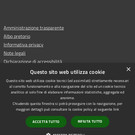
Amministrazione trasparente
Albo pretorio
Informativa privacy
Note legali
Dichiarazione di accessibilità
×
Whistleblowing
Questo sito web utilizza cookie
Questo sito web utilizza cookie tecnici (ed assimilati) strettamente necessari
al corretto funzionamento e alla navigazione del sito ed un cookie tecnico
analitico al solo fine di elaborare informazioni statistiche, aggregate ed
anonime.
Copyright © 2024 Città
RSS
Chiudendo questa finestra si potrà proseguire con la navigazione, per
di Ciampino
Accessibilità
maggiori dettagli può consultare la cookie policy al seguente
link
Powered by
Privacy
Municipium
RIFIUTA TUTTO
ACCETTA TUTTO
•
Cookie
Accesso redazione
Mappa del sito