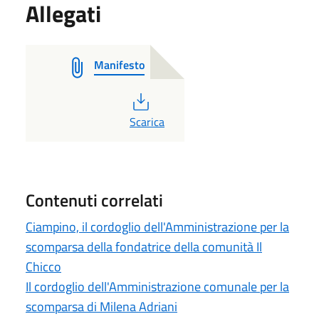
Allegati
Manifesto
PDF
Scarica
Contenuti correlati
Ciampino, il cordoglio dell'Amministrazione per la
scomparsa della fondatrice della comunità Il
Chicco
Il cordoglio dell'Amministrazione comunale per la
scomparsa di Milena Adriani