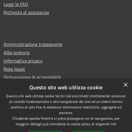
Leggi le FAQ
Richiesta di assistenza
Amministrazione trasparente
Albo pretorio
Informativa privacy
Note legali
Dichiarazione di accessibilità
×
Whistleblowing
Questo sito web utilizza cookie
Questo sito web utilizza cookie tecnici (ed assimilati) strettamente necessari
al corretto funzionamento e alla navigazione del sito ed un cookie tecnico
analitico al solo fine di elaborare informazioni statistiche, aggregate ed
anonime.
Copyright © 2024 Città
RSS
Chiudendo questa finestra si potrà proseguire con la navigazione, per
di Ciampino
Accessibilità
maggiori dettagli può consultare la cookie policy al seguente
link
Powered by
Privacy
Municipium