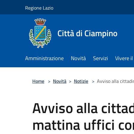
Salta al contenuto principale
Regione Lazio
Città di Ciampino
Amministrazione
Novità
Servizi
Vivere 
Home
>
Novità
>
Notizie
>
Avviso alla cittad
Avviso alla citt
mattina uffici co