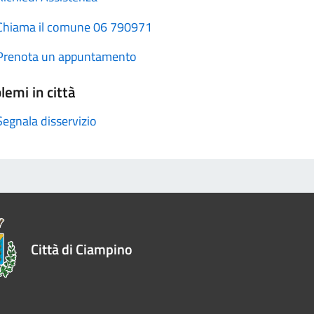
Chiama il comune 06 790971
Prenota un appuntamento
lemi in città
Segnala disservizio
Città di Ciampino