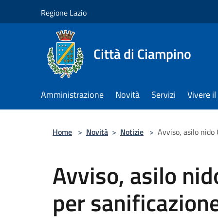
Salta al contenuto principale
Regione Lazio
Città di Ciampino
Amministrazione
Novità
Servizi
Vivere 
Home
>
Novità
>
Notizie
>
Avviso, asilo nido
Avviso, asilo nid
per sanificazion