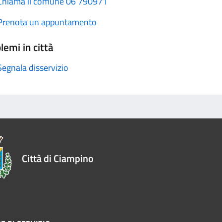
Chiama il comune 06 790971
Prenota un appuntamento
lemi in città
Segnala disservizio
Città di Ciampino