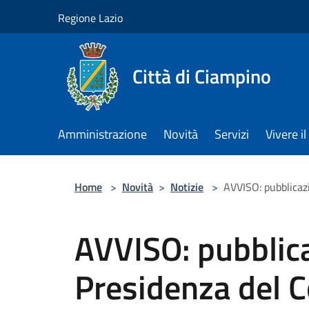
Salta al contenuto principale
Regione Lazio
Città di Ciampino
Amministrazione
Novità
Servizi
Vivere 
Home
>
Novità
>
Notizie
>
AVVISO: pubblicaz
AVVISO: pubblica
Presidenza del Co