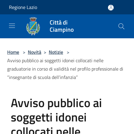
Salta al contenuto principale
Regione Lazio
Città di
Ciampino
Home
>
Novità
>
Notizie
>
Avviso pubblico ai soggetti idonei collocati nelle
graduatorie in corso di validità nel profilo professionale di
“insegnante di scuola dell’infanzia”
Avviso pubblico ai
soggetti idonei
collocati nelle