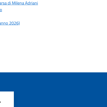
rsa di Milena Adriani
lo
o anno 2026)
?