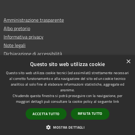
Amministrazione trasparente
Albo pretorio
Informativa privacy
Note legali
Dichiarazione di accessibilità
×
Whistleblowing
Questo sito web utilizza cookie
Questo sito web utilizza cookie tecnici (ed assimilati) strettamente necessari
al corretto funzionamento e alla navigazione del sito ed un cookie tecnico
analitico al solo fine di elaborare informazioni statistiche, aggregate ed
anonime.
Copyright © 2024 Città
RSS
Chiudendo questa finestra si potrà proseguire con la navigazione, per
di Ciampino
Accessibilità
maggiori dettagli può consultare la cookie policy al seguente
link
Powered by
Privacy
Municipium
RIFIUTA TUTTO
ACCETTA TUTTO
•
Cookie
Accesso redazione
Mappa del sito
MOSTRA DETTAGLI