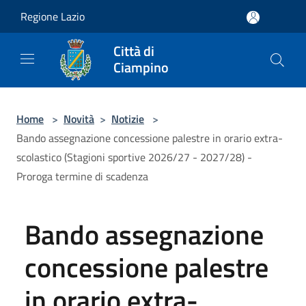
Salta al contenuto principale
Regione Lazio
Città di
Ciampino
Home
>
Novità
>
Notizie
>
Bando assegnazione concessione palestre in orario extra-
scolastico (Stagioni sportive 2026/27 - 2027/28) -
Proroga termine di scadenza
Bando assegnazione
concessione palestre
in orario extra-