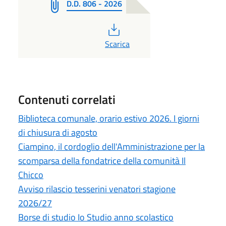
D.D. 806 - 2026
PDF
Scarica
Contenuti correlati
Biblioteca comunale, orario estivo 2026. I giorni
di chiusura di agosto
Ciampino, il cordoglio dell'Amministrazione per la
scomparsa della fondatrice della comunità Il
Chicco
Avviso rilascio tesserini venatori stagione
2026/27
Borse di studio Io Studio anno scolastico