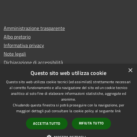
Amministrazione trasparente
Albo pretorio
Informativa privacy
Note legali
Dichiarazione di accessibilità
×
Whistleblowing
Questo sito web utilizza cookie
Questo sito web utilizza cookie tecnici (ed assimilati) strettamente necessari
al corretto funzionamento e alla navigazione del sito ed un cookie tecnico
analitico al solo fine di elaborare informazioni statistiche, aggregate ed
anonime.
Copyright © 2024 Città
RSS
Chiudendo questa finestra si potrà proseguire con la navigazione, per
di Ciampino
Accessibilità
maggiori dettagli può consultare la cookie policy al seguente
link
Powered by
Privacy
Municipium
RIFIUTA TUTTO
ACCETTA TUTTO
•
Cookie
Accesso redazione
Mappa del sito