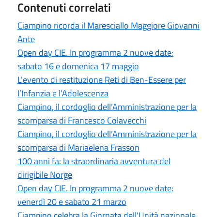
Contenuti correlati
Ciampino ricorda il Maresciallo Maggiore Giovanni
Ante
Open day CIE. In programma 2 nuove date:
sabato 16 e domenica 17 maggio
L'evento di restituzione Reti di Ben-Essere per
l’Infanzia e l’Adolescenza
Ciampino, il cordoglio dell’Amministrazione per la
scomparsa di Francesco Colavecchi
Ciampino, il cordoglio dell’Amministrazione per la
scomparsa di Mariaelena Frasson
100 anni fa: la straordinaria avventura del
dirigibile Norge
Open day CIE. In programma 2 nuove date:
venerdì 20 e sabato 21 marzo
Ciampino celebra la Giornata dell'Unità nazionale,