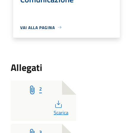
VAI ALLA PAGINA
Allegati
2
PDF
Scarica
3