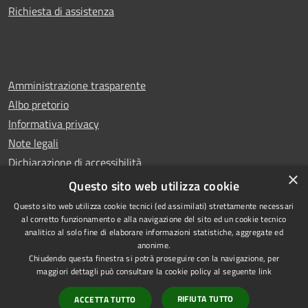
Richiesta di assistenza
Amministrazione trasparente
Albo pretorio
Informativa privacy
Note legali
Dichiarazione di accessibilità
×
Whistleblowing
Questo sito web utilizza cookie
Questo sito web utilizza cookie tecnici (ed assimilati) strettamente necessari
al corretto funzionamento e alla navigazione del sito ed un cookie tecnico
analitico al solo fine di elaborare informazioni statistiche, aggregate ed
anonime.
Copyright © 2024 Città
RSS
Chiudendo questa finestra si potrà proseguire con la navigazione, per
di Ciampino
Accessibilità
maggiori dettagli può consultare la cookie policy al seguente
link
Powered by
Privacy
Municipium
RIFIUTA TUTTO
ACCETTA TUTTO
•
Cookie
Accesso redazione