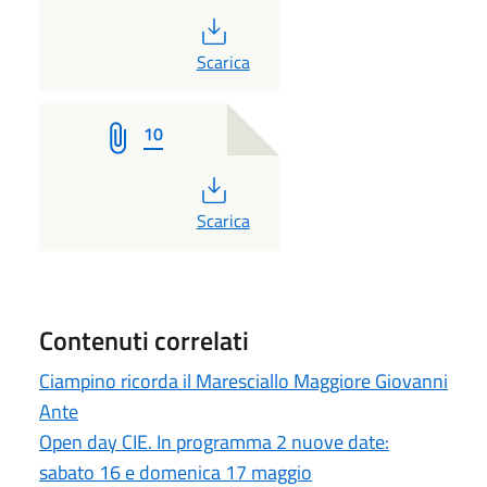
PDF
Scarica
10
PDF
Scarica
Contenuti correlati
Ciampino ricorda il Maresciallo Maggiore Giovanni
Ante
Open day CIE. In programma 2 nuove date:
sabato 16 e domenica 17 maggio