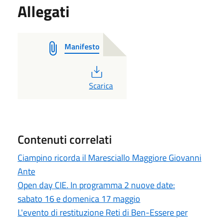
Allegati
Manifesto
PDF
Scarica
Contenuti correlati
Ciampino ricorda il Maresciallo Maggiore Giovanni
Ante
Open day CIE. In programma 2 nuove date:
sabato 16 e domenica 17 maggio
L'evento di restituzione Reti di Ben-Essere per