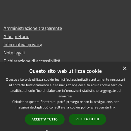
Amministrazione trasparente
Albo pretorio
Informativa privacy
Note legali
Dichiarazione di accessibilità
×
Whistleblowing
Questo sito web utilizza cookie
Questo sito web utilizza cookie tecnici (ed assimilati) strettamente necessari
al corretto funzionamento e alla navigazione del sito ed un cookie tecnico
analitico al solo fine di elaborare informazioni statistiche, aggregate ed
anonime.
Copyright © 2024 Città
RSS
Chiudendo questa finestra si potrà proseguire con la navigazione, per
di Ciampino
Accessibilità
maggiori dettagli può consultare la cookie policy al seguente
link
Powered by
Privacy
Municipium
RIFIUTA TUTTO
ACCETTA TUTTO
•
Cookie
Accesso redazione
Mappa del sito