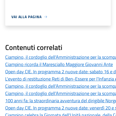
VAI ALLA PAGINA
Contenuti correlati
Ciampino, il cordoglio dell'Amministrazione per la scompa
Ciampino ricorda il Maresciallo Maggiore Giovanni Ante
Open day CIE. In programma 2 nuove date: sabato 16 e
L'evento di restituzione Reti di Ben-Essere per l’Infanzia
Ciampino, il cordoglio dell’Amministrazione per la scomp
Ciampino, il cordoglio dell’Amministrazione per la scomp
100 anni fa: la straordinaria avventura del dirigibile Norg
Open day CIE. In programma 2 nuove date: venerdì 20 e
Ciampino celebra la Giornata dell'Unità nazionale, della C