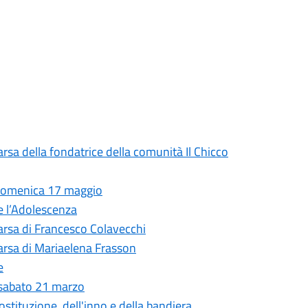
rsa della fondatrice della comunità Il Chicco
 domenica 17 maggio
 e l’Adolescenza
arsa di Francesco Colavecchi
arsa di Mariaelena Frasson
e
 sabato 21 marzo
ostituzione, dell'inno e della bandiera