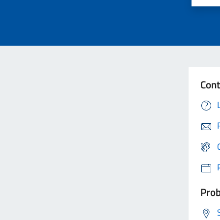
Cont
Prob