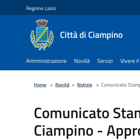
Salta al contenuto principale
Regione Lazio
Città di Ciampino
Amministrazione
Novità
Servizi
Vivere 
Home
>
Novità
>
Notizie
>
Comunicato Stampa
Comunicato Sta
Ciampino - Appr