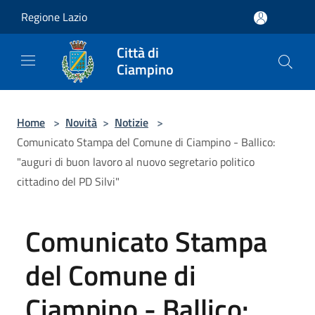
Salta al contenuto principale
Regione Lazio
Città di
Ciampino
Home
>
Novità
>
Notizie
>
Comunicato Stampa del Comune di Ciampino - Ballico:
"auguri di buon lavoro al nuovo segretario politico
cittadino del PD Silvi"
Comunicato Stampa
del Comune di
Ciampino - Ballico: