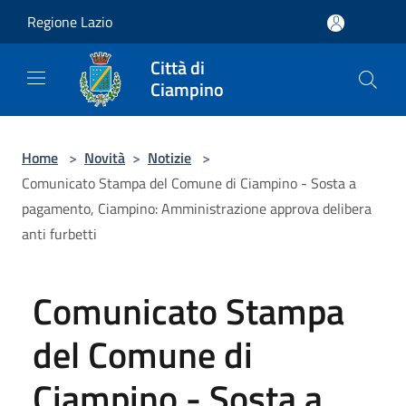
Salta al contenuto principale
Regione Lazio
Città di
Ciampino
Home
>
Novità
>
Notizie
>
Comunicato Stampa del Comune di Ciampino - Sosta a
pagamento, Ciampino: Amministrazione approva delibera
anti furbetti
Comunicato Stampa
del Comune di
Ciampino - Sosta a