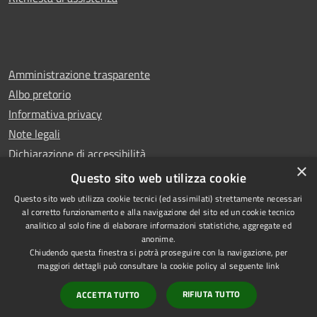
Amministrazione trasparente
Albo pretorio
Informativa privacy
Note legali
Dichiarazione di accessibilità
×
Whistleblowing
Questo sito web utilizza cookie
Questo sito web utilizza cookie tecnici (ed assimilati) strettamente necessari
al corretto funzionamento e alla navigazione del sito ed un cookie tecnico
analitico al solo fine di elaborare informazioni statistiche, aggregate ed
anonime.
Copyright © 2024 Città
RSS
Chiudendo questa finestra si potrà proseguire con la navigazione, per
di Ciampino
Accessibilità
maggiori dettagli può consultare la cookie policy al seguente
link
Powered by
Privacy
Municipium
RIFIUTA TUTTO
ACCETTA TUTTO
•
Cookie
Accesso redazione