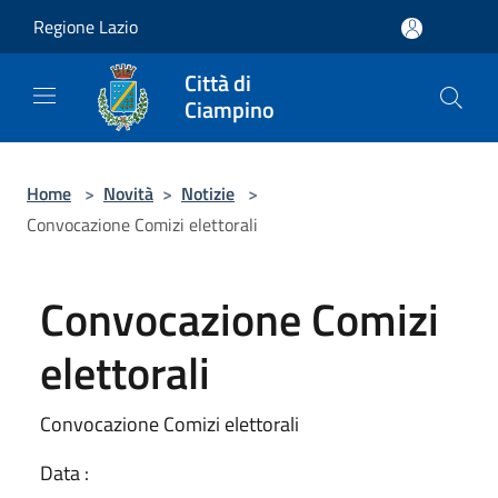
Salta al contenuto principale
Regione Lazio
Città di
Ciampino
Home
>
Novità
>
Notizie
>
Convocazione Comizi elettorali
Convocazione Comizi
elettorali
Convocazione Comizi elettorali
Data :