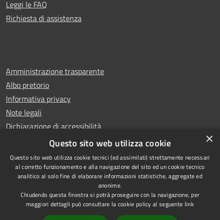
Leggi le FAQ
Richiesta di assistenza
Amministrazione trasparente
Albo pretorio
Informativa privacy
Note legali
Dichiarazione di accessibilità
×
Whistleblowing
Questo sito web utilizza cookie
Questo sito web utilizza cookie tecnici (ed assimilati) strettamente necessari
al corretto funzionamento e alla navigazione del sito ed un cookie tecnico
analitico al solo fine di elaborare informazioni statistiche, aggregate ed
anonime.
Copyright © 2024 Città
RSS
Chiudendo questa finestra si potrà proseguire con la navigazione, per
di Ciampino
Accessibilità
maggiori dettagli può consultare la cookie policy al seguente
link
Powered by
Privacy
Municipium