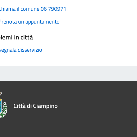
Chiama il comune 06 790971
Prenota un appuntamento
lemi in città
Segnala disservizio
Città di Ciampino