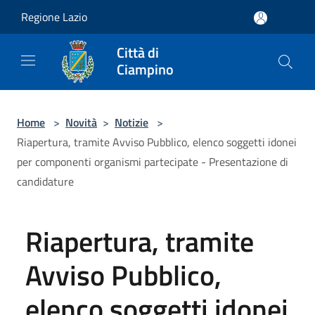
Salta al contenuto principale
Regione Lazio
Città di
Ciampino
Home
>
Novità
>
Notizie
>
Riapertura, tramite Avviso Pubblico, elenco soggetti idonei
per componenti organismi partecipate - Presentazione di
candidature
Riapertura, tramite
Avviso Pubblico,
elenco soggetti idonei