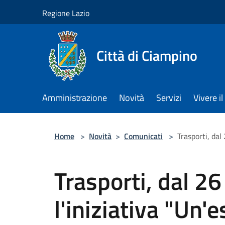
Salta al contenuto principale
Regione Lazio
Città di Ciampino
Amministrazione
Novità
Servizi
Vivere 
Home
>
Novità
>
Comunicati
>
Trasporti, dal
Trasporti, dal 2
l'iniziativa "Un'e