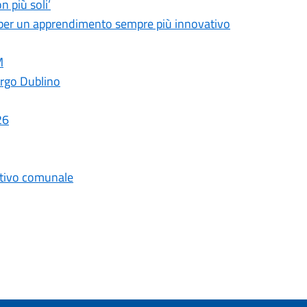
n più soli’
e per un apprendimento sempre più innovativo
M
largo Dublino
26
 estivo comunale