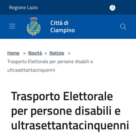
Salta al contenuto principale
Regione Lazio
Città di
Ciampino
Home
>
Novità
>
Notizie
>
Trasporto Elettorale per persone disabili e
ultrasettantacinquenni
Trasporto Elettorale
per persone disabili e
ultrasettantacinquenni