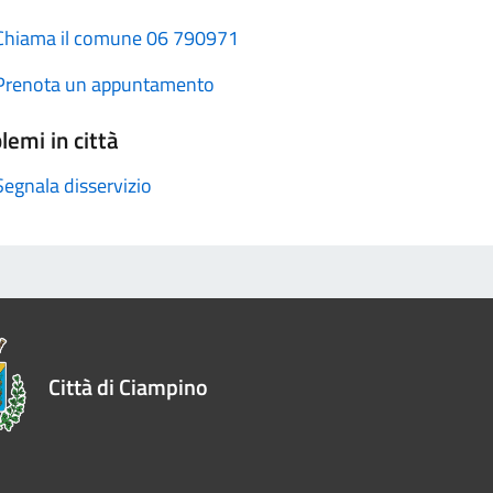
Chiama il comune 06 790971
Prenota un appuntamento
lemi in città
Segnala disservizio
Città di Ciampino