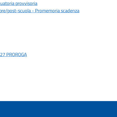
duatoria provvisoria
 e pre/post-scuola - Promemoria scadenza
026/27 PROROGA