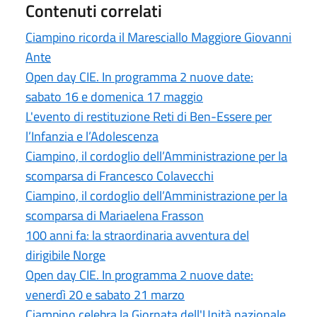
Contenuti correlati
Ciampino ricorda il Maresciallo Maggiore Giovanni
Ante
Open day CIE. In programma 2 nuove date:
sabato 16 e domenica 17 maggio
L'evento di restituzione Reti di Ben-Essere per
l’Infanzia e l’Adolescenza
Ciampino, il cordoglio dell’Amministrazione per la
scomparsa di Francesco Colavecchi
Ciampino, il cordoglio dell’Amministrazione per la
scomparsa di Mariaelena Frasson
100 anni fa: la straordinaria avventura del
dirigibile Norge
Open day CIE. In programma 2 nuove date:
venerdì 20 e sabato 21 marzo
Ciampino celebra la Giornata dell'Unità nazionale,