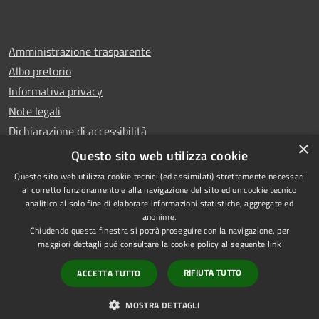
Amministrazione trasparente
Albo pretorio
Informativa privacy
Note legali
Dichiarazione di accessibilità
×
Whistleblowing
Questo sito web utilizza cookie
Questo sito web utilizza cookie tecnici (ed assimilati) strettamente necessari
al corretto funzionamento e alla navigazione del sito ed un cookie tecnico
analitico al solo fine di elaborare informazioni statistiche, aggregate ed
anonime.
Copyright © 2024 Città
RSS
Chiudendo questa finestra si potrà proseguire con la navigazione, per
di Ciampino
Accessibilità
maggiori dettagli può consultare la cookie policy al seguente
link
Powered by
Privacy
Municipium
RIFIUTA TUTTO
ACCETTA TUTTO
•
Cookie
Accesso redazione
Mappa del sito
MOSTRA DETTAGLI