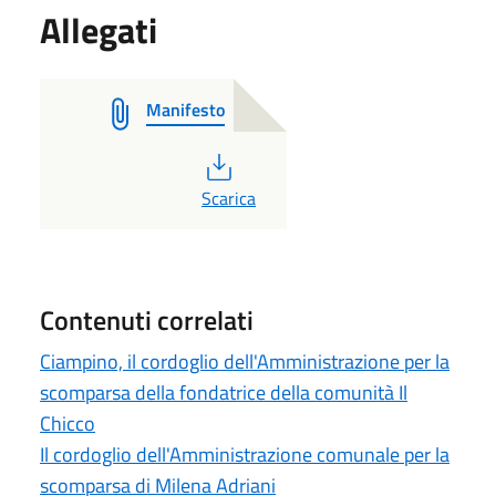
Allegati
Manifesto
PDF
Scarica
Contenuti correlati
Ciampino, il cordoglio dell'Amministrazione per la
scomparsa della fondatrice della comunità Il
Chicco
Il cordoglio dell'Amministrazione comunale per la
scomparsa di Milena Adriani