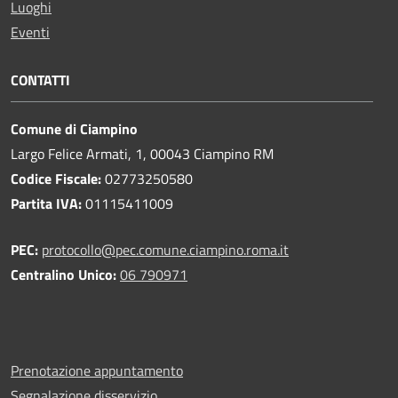
Luoghi
Eventi
CONTATTI
Comune di Ciampino
Largo Felice Armati, 1, 00043 Ciampino RM
Codice Fiscale:
02773250580
Partita IVA:
01115411009
PEC:
protocollo@pec.comune.ciampino.roma.it
Centralino Unico:
06 790971
Prenotazione appuntamento
Segnalazione disservizio