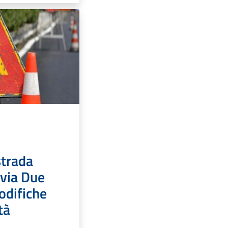
strada
 via Due
odifiche
tà