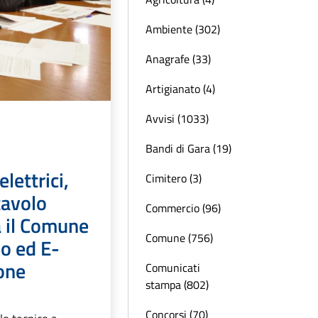
Ambiente (302)
Anagrafe (33)
Artigianato (4)
Avvisi (1033)
Bandi di Gara (19)
elettrici,
Cimitero (3)
tavolo
Commercio (96)
a il Comune
Comune (756)
o ed E-
one
Comunicati
stampa (802)
Concorsi (70)