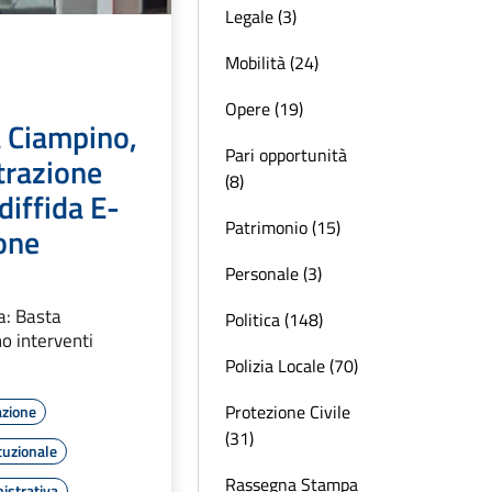
Legale (3)
Mobilità (24)
Opere (19)
a Ciampino,
Pari opportunità
trazione
(8)
iffida E-
Patrimonio (15)
one
Personale (3)
a: Basta
Politica (148)
no interventi
Polizia Locale (70)
Protezione Civile
azione
(31)
tuzionale
Rassegna Stampa
istrativa