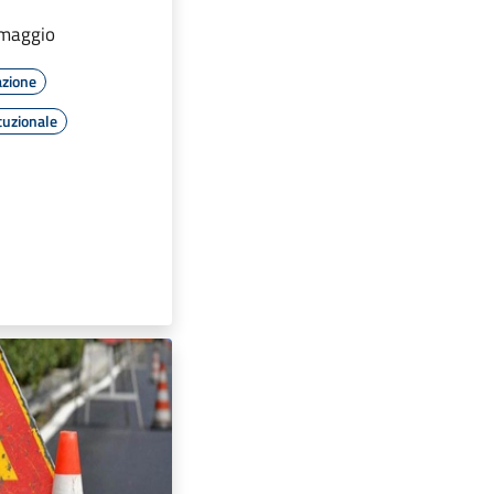
i maggio
azione
tuzionale