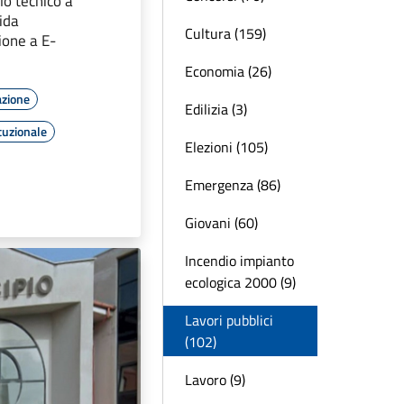
lo tecnico a
fida
Cultura (159)
ione a E-
Economia (26)
azione
Edilizia (3)
tuzionale
Elezioni (105)
Emergenza (86)
Giovani (60)
Incendio impianto
ecologica 2000 (9)
Lavori pubblici
(102)
Lavoro (9)