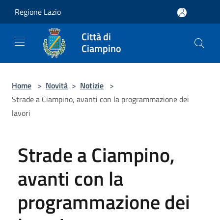
Salta al contenuto principale
Regione Lazio
Città di
Ciampino
Home
>
Novità
>
Notizie
>
Strade a Ciampino, avanti con la programmazione dei
lavori
Strade a Ciampino,
avanti con la
programmazione dei