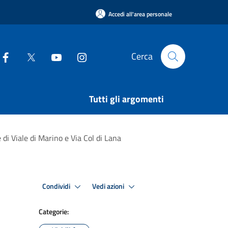
Accedi all'area personale
Cerca
Tutti gli argomenti
 di Viale di Marino e Via Col di Lana
Condividi
Vedi azioni
Categorie: