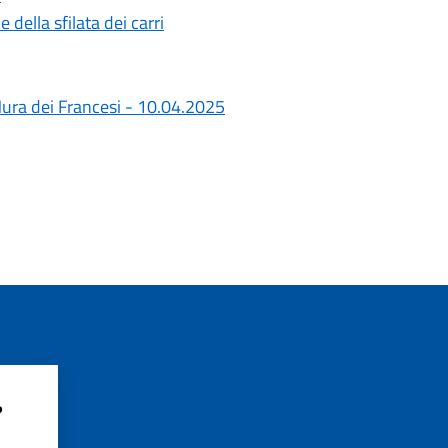
della sfilata dei carri
Mura dei Francesi - 10.04.2025
?