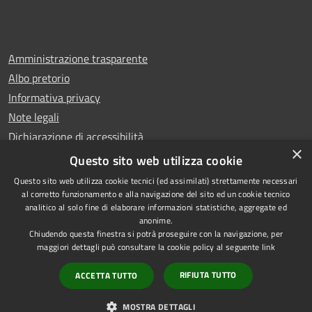
Amministrazione trasparente
Albo pretorio
Informativa privacy
Note legali
Dichiarazione di accessibilità
×
Whistleblowing
Questo sito web utilizza cookie
Questo sito web utilizza cookie tecnici (ed assimilati) strettamente necessari
al corretto funzionamento e alla navigazione del sito ed un cookie tecnico
analitico al solo fine di elaborare informazioni statistiche, aggregate ed
anonime.
Copyright © 2024 Città
RSS
Chiudendo questa finestra si potrà proseguire con la navigazione, per
di Ciampino
Accessibilità
maggiori dettagli può consultare la cookie policy al seguente
link
Powered by
Privacy
Municipium
RIFIUTA TUTTO
ACCETTA TUTTO
•
Cookie
Accesso redazione
Mappa del sito
MOSTRA DETTAGLI